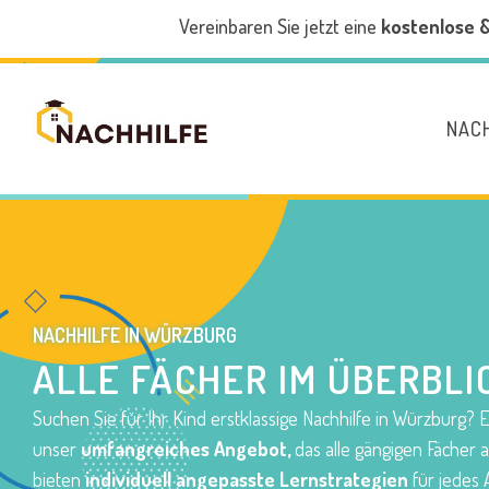
Vereinbaren Sie jetzt eine
kostenlose 
NAC
NACHHILFE
IN WÜRZBURG
ALLE FÄCHER IM ÜBERBLI
Suchen Sie für Ihr Kind erstklassige Nachhilfe in Würzburg?
unser
umfangreiches Angebot,
das alle gängigen Fächer a
bieten
individuell angepasste Lernstrategien
für jedes 